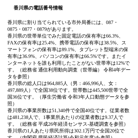
香川県の電話番号情報
香川県に割り当てられている市外局番には、087・
0875・0877・0879があります。
香川県の世帯単位でみた固定電話の保有率は66.3%、
FAXの保有率は25.4%、携帯電話の保有率は38.5%、ス
マートフォンの保有率は89.1%、タブレット型端末の保
有率は36.9%、パソコンの保有率は66.5%です。またイ
ンターネットを誰も利用したことがない世帯率は12%で
す。（総務省 通信利用動向調査（世帯編） 令和4年デー
タを参照）
香川県の総人口は964,885人（男：466,996人、女：
497,889人）で全国38位です。世帯数は445,500世帯で全
国36位です。（厚生労働省 令和3年人口動態データを参
照）
香川県の事業所数は51,340件で全国40位です。従業者数
は481,238人で、1事業所あたりの従業者数は9.37人で
す。（総務省 平成26年経済センサス‐基礎調査を参照）
香川県の1人あたり県民所得は302.1万円で全国20位で
す。（内閣府 県民経済計算(令和元年度)を参照）