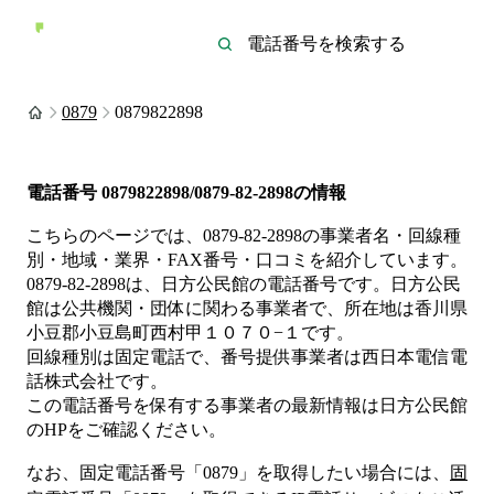
0879
0879822898
電話番号
0879822898/0879-82-2898
の情報
こちらのページでは、
0879-82-2898
の事業者名・回線種
別・地域・業界・FAX番号・口コミを紹介しています。
0879-82-2898
は、
日方公民館
の電話番号です。
日方公民
館は
公共機関・団体
に関わる事業者
で、所在地は香川県
小豆郡小豆島町西村甲１０７０−１
です。
回線種別は
固定電話
で、番号提供事業者は
西日本電信電
話株式会社
です。
この電話番号を保有する事業者の最新情報は
日方公民館
のHP
をご確認ください。
なお、固定電話番号「
0879
」を取得したい場合には、
固