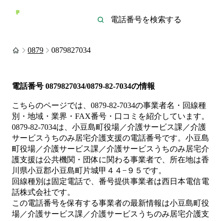
0879
0879827034
電話番号
0879827034/0879-82-7034
の情報
こちらのページでは、
0879-82-7034
の事業者名・回線種
別・地域・業界・FAX番号・口コミを紹介しています。
0879-82-7034
は、
小豆島町役場／介護サービス課／介護
サービスうちのみ居宅介護支援
の電話番号です。
小豆島
町役場／介護サービス課／介護サービスうちのみ居宅介
護支援は
公共機関・団体
に関わる事業者
で、所在地は香
川県小豆郡小豆島町片城甲４４−９５
です。
回線種別は
固定電話
で、番号提供事業者は
西日本電信電
話株式会社
です。
この電話番号を保有する事業者の最新情報は
小豆島町役
場／介護サービス課／介護サービスうちのみ居宅介護支