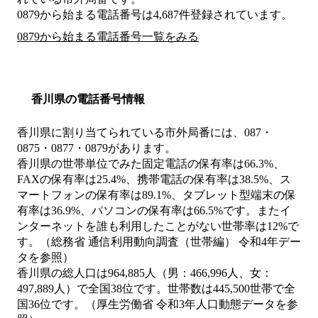
0879から始まる電話番号は4,687件登録されています。
0879から始まる電話番号一覧をみる
香川県の電話番号情報
香川県に割り当てられている市外局番には、087・
0875・0877・0879があります。
香川県の世帯単位でみた固定電話の保有率は66.3%、
FAXの保有率は25.4%、携帯電話の保有率は38.5%、ス
マートフォンの保有率は89.1%、タブレット型端末の保
有率は36.9%、パソコンの保有率は66.5%です。またイ
ンターネットを誰も利用したことがない世帯率は12%で
す。（総務省 通信利用動向調査（世帯編） 令和4年デー
タを参照）
香川県の総人口は964,885人（男：466,996人、女：
497,889人）で全国38位です。世帯数は445,500世帯で全
国36位です。（厚生労働省 令和3年人口動態データを参