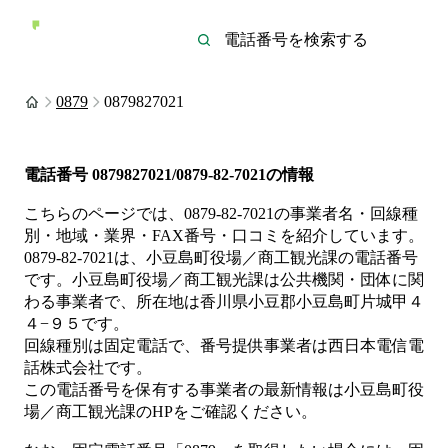
0879
0879827021
電話番号
0879827021/0879-82-7021
の情報
こちらのページでは、
0879-82-7021
の事業者名・回線種
別・地域・業界・FAX番号・口コミを紹介しています。
0879-82-7021
は、
小豆島町役場／商工観光課
の電話番号
です。
小豆島町役場／商工観光課は
公共機関・団体
に関
わる事業者
で、所在地は香川県小豆郡小豆島町片城甲４
４−９５
です。
回線種別は
固定電話
で、番号提供事業者は
西日本電信電
話株式会社
です。
この電話番号を保有する事業者の最新情報は
小豆島町役
場／商工観光課
のHP
をご確認ください。