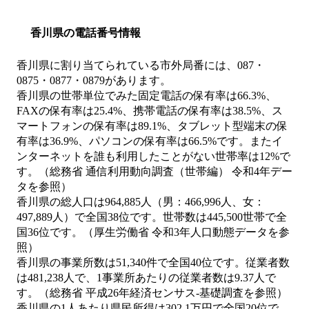
香川県の電話番号情報
香川県に割り当てられている市外局番には、087・
0875・0877・0879があります。
香川県の世帯単位でみた固定電話の保有率は66.3%、
FAXの保有率は25.4%、携帯電話の保有率は38.5%、ス
マートフォンの保有率は89.1%、タブレット型端末の保
有率は36.9%、パソコンの保有率は66.5%です。またイ
ンターネットを誰も利用したことがない世帯率は12%で
す。（総務省 通信利用動向調査（世帯編） 令和4年デー
タを参照）
香川県の総人口は964,885人（男：466,996人、女：
497,889人）で全国38位です。世帯数は445,500世帯で全
国36位です。（厚生労働省 令和3年人口動態データを参
照）
香川県の事業所数は51,340件で全国40位です。従業者数
は481,238人で、1事業所あたりの従業者数は9.37人で
す。（総務省 平成26年経済センサス‐基礎調査を参照）
香川県の1人あたり県民所得は302.1万円で全国20位で