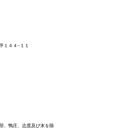
甲１４４−１１
部、鴨庄、志度及び末を除