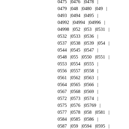
0475
0476
0478
0479
048
0480
049
0493
0494
0495
04992
04994
04996
04998
052
053
0531
0532
0533
0536
0537
0538
0539
054
0544
0545
0547
0548
055
0550
0551
0553
0554
0555
0556
0557
0558
0561
0562
0563
0564
0565
0566
0567
0568
0569
0572
0573
0574
0575
0576
05769
0577
0578
058
0581
0584
0585
0586
0587
059
0594
0595