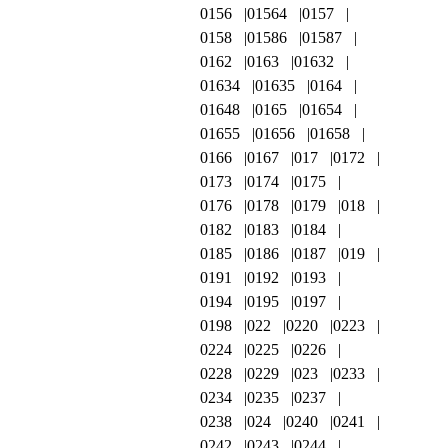
0156
01564
0157
0158
01586
01587
0162
0163
01632
01634
01635
0164
01648
0165
01654
01655
01656
01658
0166
0167
017
0172
0173
0174
0175
0176
0178
0179
018
0182
0183
0184
0185
0186
0187
019
0191
0192
0193
0194
0195
0197
0198
022
0220
0223
0224
0225
0226
0228
0229
023
0233
0234
0235
0237
0238
024
0240
0241
0242
0243
0244