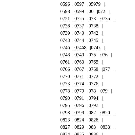
0596
0597
05979
0598
0599
06
072
0721
0725
073
0735
0736
0737
0738
0739
0740
0742
0743
0744
0745
0746
07468
0747
0748
0749
075
076
0761
0763
0765
0766
0767
0768
077
0770
0771
0772
0773
0774
0776
0778
0779
078
079
0790
0791
0794
0795
0796
0797
0798
0799
082
0820
0823
0824
0826
0827
0829
083
0833
0834
0835
0836