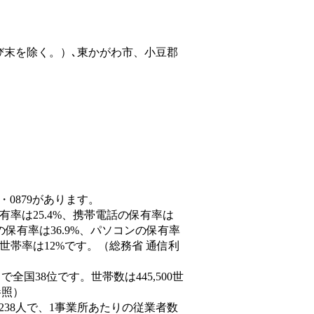
び末を除く。）､東かがわ市、小豆郡
・0879があります。
有率は25.4%、携帯電話の保有率は
の保有率は36.9%、パソコンの保有率
世帯率は12%です。（総務省 通信利
人）で全国38位です。世帯数は445,500世
参照）
,238人で、1事業所あたりの従業者数