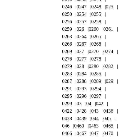
0246
0247
0248
025
0250
0254
0255
0256
0257
0258
0259
026
0260
0261
0263
0264
0265
0266
0267
0268
0269
027
0270
0274
0276
0277
0278
0279
028
0280
0282
0283
0284
0285
0287
0288
0289
029
0291
0293
0294
0295
0296
0297
0299
03
04
042
0422
0428
043
0436
0438
0439
044
045
046
0460
0463
0465
0466
0467
047
0470