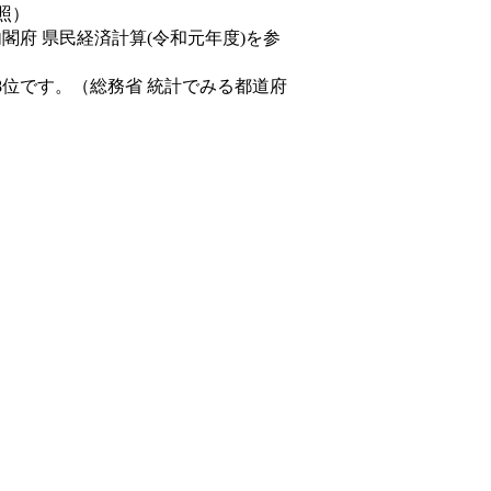
照）
内閣府 県民経済計算(令和元年度)を参
8位です。（総務省 統計でみる都道府
。