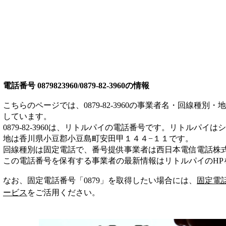
電話番号
0879823960/0879-82-3960
の情報
こちらのページでは、
0879-82-3960
の事業者名・回線種別・地
しています。
0879-82-3960
は、
リトルパイ
の電話番号です。
リトルパイは
シ
地は香川県小豆郡小豆島町安田甲１４４−１１
です。
回線種別は
固定電話
で、番号提供事業者は
西日本電信電話株
この電話番号を保有する事業者の最新情報は
リトルパイ
のHP
なお、固定電話番号「
0879
」を取得したい場合には、
固定電
ービス
をご活用ください。