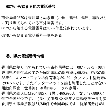
0879から始まる他の電話番号
市外局番
0879
は
香川県さぬき市（小田、鴨部、鴨庄、志度及
に割り当てられている市外局番です。
0879から始まる電話番号は4,687件登録されています。
0879から始まる電話番号一覧をみる
香川県の電話番号情報
香川県に割り当てられている市外局番には、087・0875・0877
香川県の世帯単位でみた固定電話の保有率は66.3%、FAXの保
38.5%、スマートフォンの保有率は89.1%、タブレット型端末
は66.5%です。またインターネットを誰も利用したことがない
用動向調査（世帯編） 令和4年データを参照）
香川県の総人口は964,885人（男：466,996人、女：497,889
帯で全国36位です。（厚生労働省 令和3年人口動態データを
香川県の事業所数は51,340件で全国40位です。従業者数は481