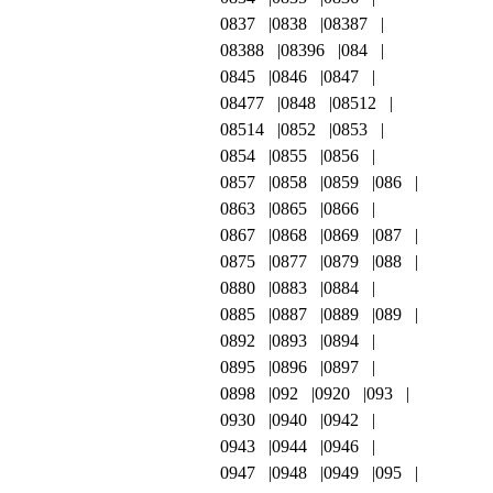
0837
0838
08387
08388
08396
084
0845
0846
0847
08477
0848
08512
08514
0852
0853
0854
0855
0856
0857
0858
0859
086
0863
0865
0866
0867
0868
0869
087
0875
0877
0879
088
0880
0883
0884
0885
0887
0889
089
0892
0893
0894
0895
0896
0897
0898
092
0920
093
0930
0940
0942
0943
0944
0946
0947
0948
0949
095