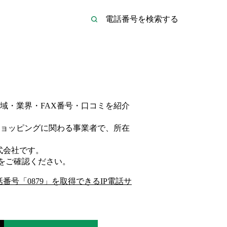
域・業界・FAX番号・口コミを紹介
ョッピング
に関わる事業者
で、所在
式会社
です。
をご確認ください。
話番号「
0879
」を取得できるIP電話サ