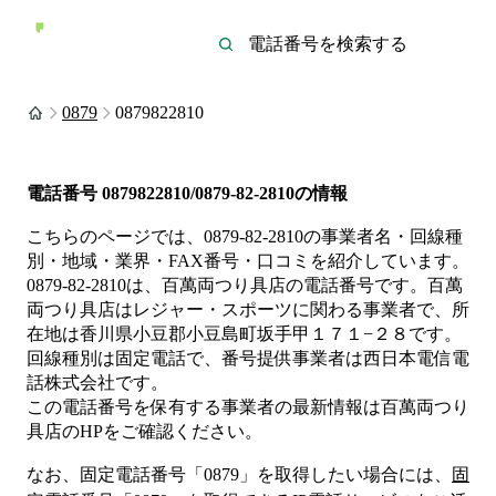
0879
0879822810
電話番号
0879822810/0879-82-2810
の情報
こちらのページでは、
0879-82-2810
の事業者名・回線種
別・地域・業界・FAX番号・口コミを紹介しています。
0879-82-2810
は、
百萬両つり具店
の電話番号です。
百萬
両つり具店は
レジャー・スポーツ
に関わる事業者
で、所
在地は香川県小豆郡小豆島町坂手甲１７１−２８
です。
回線種別は
固定電話
で、番号提供事業者は
西日本電信電
話株式会社
です。
この電話番号を保有する事業者の最新情報は
百萬両つり
具店
のHP
をご確認ください。
なお、固定電話番号「
0879
」を取得したい場合には、
固