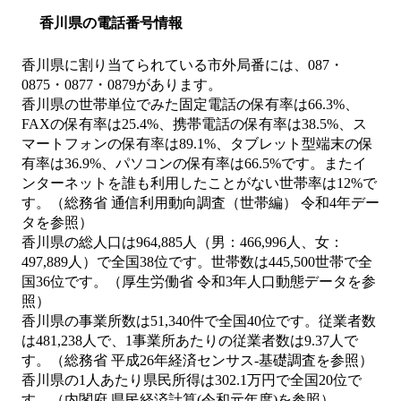
香川県の電話番号情報
香川県に割り当てられている市外局番には、087・
0875・0877・0879があります。
香川県の世帯単位でみた固定電話の保有率は66.3%、
FAXの保有率は25.4%、携帯電話の保有率は38.5%、ス
マートフォンの保有率は89.1%、タブレット型端末の保
有率は36.9%、パソコンの保有率は66.5%です。またイ
ンターネットを誰も利用したことがない世帯率は12%で
す。（総務省 通信利用動向調査（世帯編） 令和4年デー
タを参照）
香川県の総人口は964,885人（男：466,996人、女：
497,889人）で全国38位です。世帯数は445,500世帯で全
国36位です。（厚生労働省 令和3年人口動態データを参
照）
香川県の事業所数は51,340件で全国40位です。従業者数
は481,238人で、1事業所あたりの従業者数は9.37人で
す。（総務省 平成26年経済センサス‐基礎調査を参照）
香川県の1人あたり県民所得は302.1万円で全国20位で
す。（内閣府 県民経済計算(令和元年度)を参照）