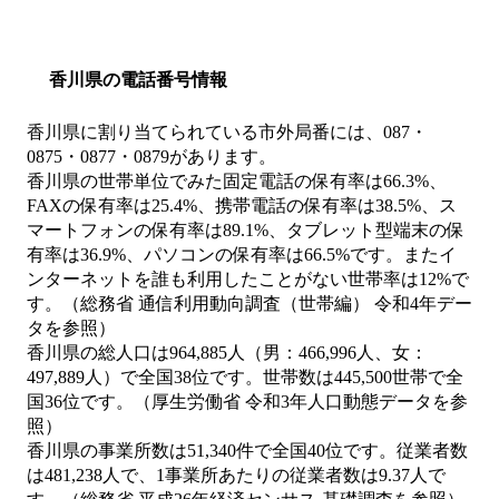
香川県の電話番号情報
香川県に割り当てられている市外局番には、087・
0875・0877・0879があります。
香川県の世帯単位でみた固定電話の保有率は66.3%、
FAXの保有率は25.4%、携帯電話の保有率は38.5%、ス
マートフォンの保有率は89.1%、タブレット型端末の保
有率は36.9%、パソコンの保有率は66.5%です。またイ
ンターネットを誰も利用したことがない世帯率は12%で
す。（総務省 通信利用動向調査（世帯編） 令和4年デー
タを参照）
香川県の総人口は964,885人（男：466,996人、女：
497,889人）で全国38位です。世帯数は445,500世帯で全
国36位です。（厚生労働省 令和3年人口動態データを参
照）
香川県の事業所数は51,340件で全国40位です。従業者数
は481,238人で、1事業所あたりの従業者数は9.37人で