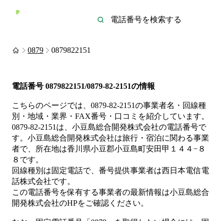
0879
0879822151
電話番号
0879822151/0879-82-2151
の情報
こちらのページでは、
0879-82-2151
の事業者名・回線種
別・地域・業界・FAX番号・口コミを紹介しています。
0879-82-2151
は、
小豆島総合開発株式会社
の電話番号で
す。
小豆島総合開発株式会社は
旅行・宿泊
に関わる事業
者
で、所在地は香川県小豆郡小豆島町安田甲１４４−８
８
です。
回線種別は
固定電話
で、番号提供事業者は
西日本電信電
話株式会社
です。
この電話番号を保有する事業者の最新情報は
小豆島総合
開発株式会社
のHP
をご確認ください。