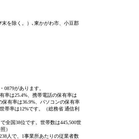
び末を除く。）､東かがわ市、小豆郡
・0879があります。
有率は25.4%、携帯電話の保有率は
の保有率は36.9%、パソコンの保有率
世帯率は12%です。（総務省 通信利
人）で全国38位です。世帯数は445,500世
参照）
,238人で、1事業所あたりの従業者数