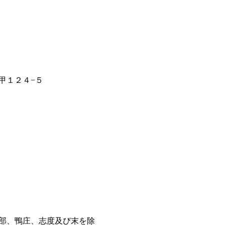
甲１２４−５
部、鴨庄、志度及び末を除