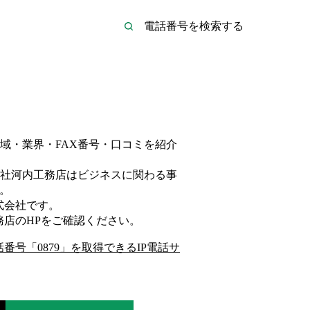
域・業界・FAX番号・口コミを紹介
社河内工務店は
ビジネス
に関わる事
。
式会社
です。
務店
のHP
をご確認ください。
話番号「
0879
」を取得できるIP電話サ