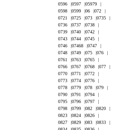
0596
0597
05979
0598
0599
06
072
0721
0725
073
0735
0736
0737
0738
0739
0740
0742
0743
0744
0745
0746
07468
0747
0748
0749
075
076
0761
0763
0765
0766
0767
0768
077
0770
0771
0772
0773
0774
0776
0778
0779
078
079
0790
0791
0794
0795
0796
0797
0798
0799
082
0820
0823
0824
0826
0827
0829
083
0833
0834
0835
0836