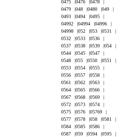
0475
0476
0478
0479
048
0480
049
0493
0494
0495
04992
04994
04996
04998
052
053
0531
0532
0533
0536
0537
0538
0539
054
0544
0545
0547
0548
055
0550
0551
0553
0554
0555
0556
0557
0558
0561
0562
0563
0564
0565
0566
0567
0568
0569
0572
0573
0574
0575
0576
05769
0577
0578
058
0581
0584
0585
0586
0587
059
0594
0595