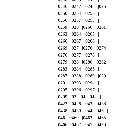
0246
0247
0248
025
0250
0254
0255
0256
0257
0258
0259
026
0260
0261
0263
0264
0265
0266
0267
0268
0269
027
0270
0274
0276
0277
0278
0279
028
0280
0282
0283
0284
0285
0287
0288
0289
029
0291
0293
0294
0295
0296
0297
0299
03
04
042
0422
0428
043
0436
0438
0439
044
045
046
0460
0463
0465
0466
0467
047
0470