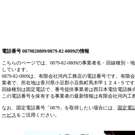
電話番号
0879820809/0879-82-0809
の情報
こちらのページでは、
0879-82-0809
の事業者名・回線種別・地
しています。
0879-82-0809
は、
有限会社河内工務店
の電話番号です。
有限会
業者
で、所在地は香川県小豆郡小豆島町馬木甲１２４−５
です
回線種別は
固定電話
で、番号提供事業者は
西日本電信電話株
この電話番号を保有する事業者の最新情報は
有限会社河内工
なお、固定電話番号「
0879
」を取得したい場合には、
固定電
ービス
をご活用ください。