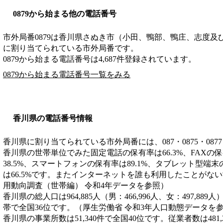
0879から始まる他の電話番号
市外局番
0879
は
香川県さぬき市（小田、鴨部、鴨庄、志度及
に割り当てられている市外局番です。
0879から始まる電話番号は4,687件登録されています。
0879から始まる電話番号一覧をみる
香川県の電話番号情報
香川県に割り当てられている市外局番には、087・0875・0877
香川県の世帯単位でみた固定電話の保有率は66.3%、FAXの保
38.5%、スマートフォンの保有率は89.1%、タブレット型端末
は66.5%です。またインターネットを誰も利用したことがない
用動向調査（世帯編） 令和4年データを参照）
香川県の総人口は964,885人（男：466,996人、女：497,889
帯で全国36位です。（厚生労働省 令和3年人口動態データを
香川県の事業所数は51,340件で全国40位です。従業者数は481