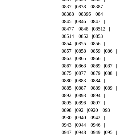
0837
0838
08387
08388
08396
084
0845
0846
0847
08477
0848
08512
08514
0852
0853
0854
0855
0856
0857
0858
0859
086
0863
0865
0866
0867
0868
0869
087
0875
0877
0879
088
0880
0883
0884
0885
0887
0889
089
0892
0893
0894
0895
0896
0897
0898
092
0920
093
0930
0940
0942
0943
0944
0946
0947
0948
0949
095