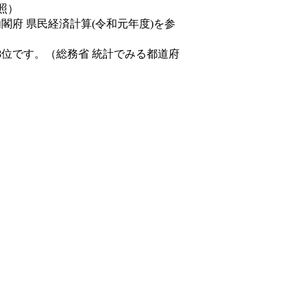
照）
内閣府 県民経済計算(令和元年度)を参
8位です。（総務省 統計でみる都道府