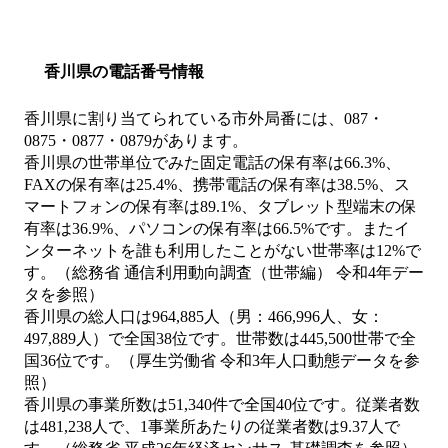
香川県の電話番号情報
香川県に割り当てられている市外局番には、087・
0875・0877・0879があります。
香川県の世帯単位でみた固定電話の保有率は66.3%、
FAXの保有率は25.4%、携帯電話の保有率は38.5%、ス
マートフォンの保有率は89.1%、タブレット型端末の保
有率は36.9%、パソコンの保有率は66.5%です。またイ
ンターネットを誰も利用したことがない世帯率は12%で
す。（総務省 通信利用動向調査（世帯編） 令和4年デー
タを参照）
香川県の総人口は964,885人（男：466,996人、女：
497,889人）で全国38位です。世帯数は445,500世帯で全
国36位です。（厚生労働省 令和3年人口動態データを参
照）
香川県の事業所数は51,340件で全国40位です。従業者数
は481,238人で、1事業所あたりの従業者数は9.37人で