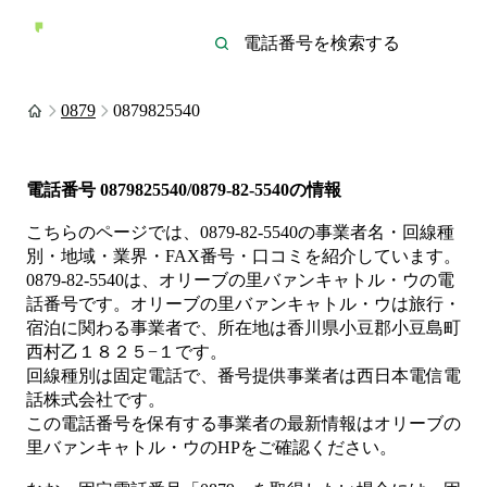
0879
0879825540
電話番号
0879825540/0879-82-5540
の情報
こちらのページでは、
0879-82-5540
の事業者名・回線種
別・地域・業界・FAX番号・口コミを紹介しています。
0879-82-5540
は、
オリーブの里バァンキャトル・ウ
の電
話番号です。
オリーブの里バァンキャトル・ウは
旅行・
宿泊
に関わる事業者
で、所在地は香川県小豆郡小豆島町
西村乙１８２５−１
です。
回線種別は
固定電話
で、番号提供事業者は
西日本電信電
話株式会社
です。
この電話番号を保有する事業者の最新情報は
オリーブの
里バァンキャトル・ウ
のHP
をご確認ください。