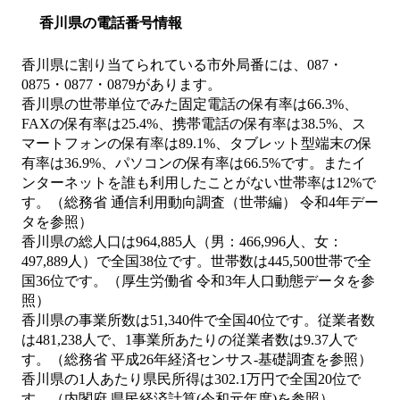
香川県の電話番号情報
香川県に割り当てられている市外局番には、087・
0875・0877・0879があります。
香川県の世帯単位でみた固定電話の保有率は66.3%、
FAXの保有率は25.4%、携帯電話の保有率は38.5%、ス
マートフォンの保有率は89.1%、タブレット型端末の保
有率は36.9%、パソコンの保有率は66.5%です。またイ
ンターネットを誰も利用したことがない世帯率は12%で
す。（総務省 通信利用動向調査（世帯編） 令和4年デー
タを参照）
香川県の総人口は964,885人（男：466,996人、女：
497,889人）で全国38位です。世帯数は445,500世帯で全
国36位です。（厚生労働省 令和3年人口動態データを参
照）
香川県の事業所数は51,340件で全国40位です。従業者数
は481,238人で、1事業所あたりの従業者数は9.37人で
す。（総務省 平成26年経済センサス‐基礎調査を参照）
香川県の1人あたり県民所得は302.1万円で全国20位で
す。（内閣府 県民経済計算(令和元年度)を参照）