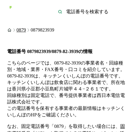
0879
0879823939
電話番号
0879823939/0879-82-3939
の情報
こちらのページでは、
0879-82-3939
の事業者名・回線種
別・地域・業界・FAX番号・口コミを紹介しています。
0879-82-3939
は、
キッチンくいしんぼ
の電話番号です。
キッチンくいしんぼは
飲食店
に関わる事業者
で、所在地
は香川県小豆郡小豆島町片城甲４４−２６１
です。
回線種別は
固定電話
で、番号提供事業者は
西日本電信電
話株式会社
です。
この電話番号を保有する事業者の最新情報は
キッチンく
いしんぼ
のHP
をご確認ください。
なお、固定電話番号「
0879
」を取得したい場合には、
固