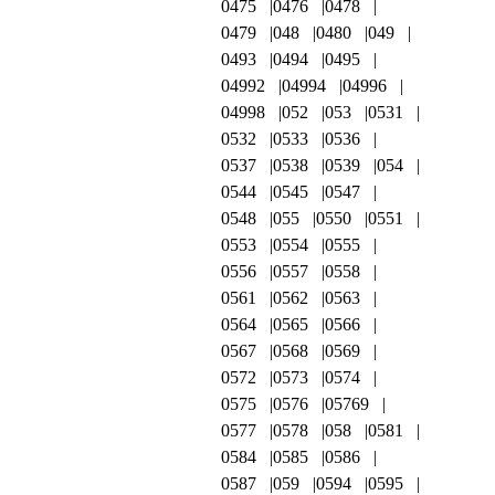
0475
0476
0478
0479
048
0480
049
0493
0494
0495
04992
04994
04996
04998
052
053
0531
0532
0533
0536
0537
0538
0539
054
0544
0545
0547
0548
055
0550
0551
0553
0554
0555
0556
0557
0558
0561
0562
0563
0564
0565
0566
0567
0568
0569
0572
0573
0574
0575
0576
05769
0577
0578
058
0581
0584
0585
0586
0587
059
0594
0595