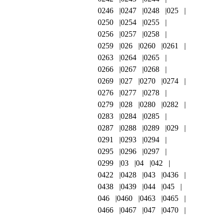
0246
0247
0248
025
0250
0254
0255
0256
0257
0258
0259
026
0260
0261
0263
0264
0265
0266
0267
0268
0269
027
0270
0274
0276
0277
0278
0279
028
0280
0282
0283
0284
0285
0287
0288
0289
029
0291
0293
0294
0295
0296
0297
0299
03
04
042
0422
0428
043
0436
0438
0439
044
045
046
0460
0463
0465
0466
0467
047
0470