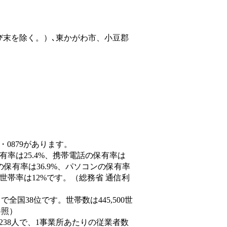
び末を除く。）､東かがわ市、小豆郡
・0879があります。
有率は25.4%、携帯電話の保有率は
の保有率は36.9%、パソコンの保有率
世帯率は12%です。（総務省 通信利
人）で全国38位です。世帯数は445,500世
参照）
,238人で、1事業所あたりの従業者数