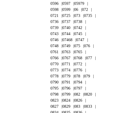
0596
0597
05979
0598
0599
06
072
0721
0725
073
0735
0736
0737
0738
0739
0740
0742
0743
0744
0745
0746
07468
0747
0748
0749
075
076
0761
0763
0765
0766
0767
0768
077
0770
0771
0772
0773
0774
0776
0778
0779
078
079
0790
0791
0794
0795
0796
0797
0798
0799
082
0820
0823
0824
0826
0827
0829
083
0833
0834
0835
0836