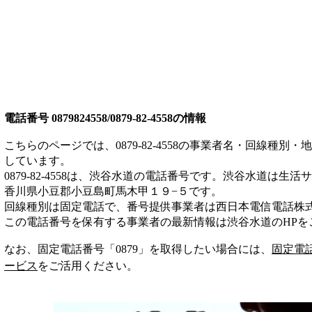
電話番号
0879824558/0879-82-4558
の情報
こちらのページでは、
0879-82-4558
の事業者名・回線種別・地
しています。
0879-82-4558
は、
渋谷水道
の電話番号です。
渋谷水道は
生活サ
香川県小豆郡小豆島町馬木甲１９−５
です。
回線種別は
固定電話
で、番号提供事業者は
西日本電信電話株
この電話番号を保有する事業者の最新情報は
渋谷水道
のHP
を
なお、固定電話番号「
0879
」を取得したい場合には、
固定電
ービス
をご活用ください。