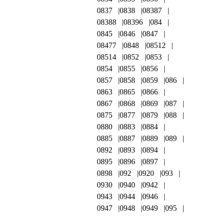
0837
0838
08387
08388
08396
084
0845
0846
0847
08477
0848
08512
08514
0852
0853
0854
0855
0856
0857
0858
0859
086
0863
0865
0866
0867
0868
0869
087
0875
0877
0879
088
0880
0883
0884
0885
0887
0889
089
0892
0893
0894
0895
0896
0897
0898
092
0920
093
0930
0940
0942
0943
0944
0946
0947
0948
0949
095