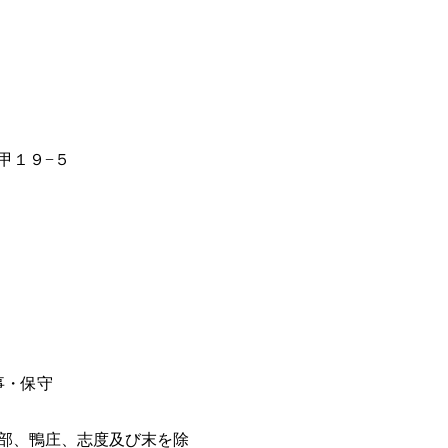
甲１９−５
事・保守
部、鴨庄、志度及び末を除