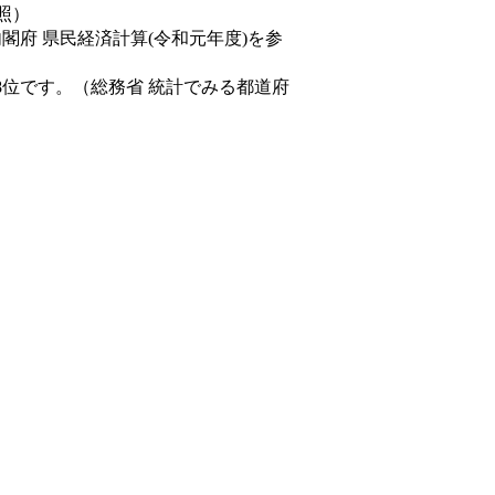
照）
内閣府 県民経済計算(令和元年度)を参
8位です。（総務省 統計でみる都道府
。