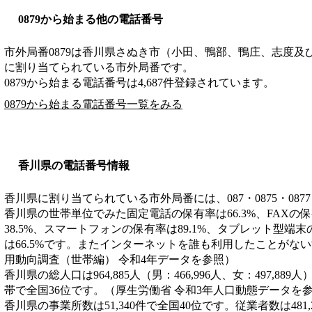
0879から始まる他の電話番号
市外局番
0879
は
香川県さぬき市（小田、鴨部、鴨庄、志度及
に割り当てられている市外局番です。
0879から始まる電話番号は4,687件登録されています。
0879から始まる電話番号一覧をみる
香川県の電話番号情報
香川県に割り当てられている市外局番には、087・0875・0877
香川県の世帯単位でみた固定電話の保有率は66.3%、FAXの保
38.5%、スマートフォンの保有率は89.1%、タブレット型端末
は66.5%です。またインターネットを誰も利用したことがない
用動向調査（世帯編） 令和4年データを参照）
香川県の総人口は964,885人（男：466,996人、女：497,889
帯で全国36位です。（厚生労働省 令和3年人口動態データを
香川県の事業所数は51,340件で全国40位です。従業者数は481