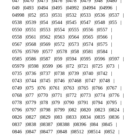
047
0470
0475
0476
0478
0479
048
0480
049
0493
0494
0495
04992
04994
04996
04998
052
053
0531
0532
0533
0536
0537
0538
0539
054
0544
0545
0547
0548
055
0550
0551
0553
0554
0555
0556
0557
0558
0561
0562
0563
0564
0565
0566
0567
0568
0569
0572
0573
0574
0575
0576
05769
0577
0578
058
0581
0584
0585
0586
0587
059
0594
0595
0596
0597
05979
0598
0599
06
072
0721
0725
073
0735
0736
0737
0738
0739
0740
0742
0743
0744
0745
0746
07468
0747
0748
0749
075
076
0761
0763
0765
0766
0767
0768
077
0770
0771
0772
0773
0774
0776
0778
0779
078
079
0790
0791
0794
0795
0796
0797
0798
0799
082
0820
0823
0824
0826
0827
0829
083
0833
0834
0835
0836
0837
0838
08387
08388
08396
084
0845
0846
0847
08477
0848
08512
08514
0852