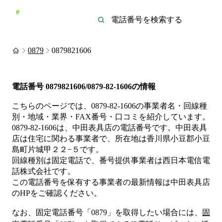
0879
0879821606
電話番号
0879821606/0879-82-1606
の情報
こちらのページでは、
0879-82-1606
の事業者名・回線種
別・地域・業界・FAX番号・口コミを紹介しています。
0879-82-1606
は、
中田表具店
の電話番号です。
中田表具
店は
住宅
に関わる事業者
で、所在地は香川県小豆郡小豆
島町片城甲２２−５
です。
回線種別は
固定電話
で、番号提供事業者は
西日本電信電
話株式会社
です。
この電話番号を保有する事業者の最新情報は
中田表具店
のHP
をご確認ください。
なお、固定電話番号「
0879
」を取得したい場合には、
固