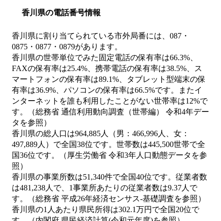
香川県の電話番号情報
香川県に割り当てられている市外局番には、087・
0875・0877・0879があります。
香川県の世帯単位でみた固定電話の保有率は66.3%、
FAXの保有率は25.4%、携帯電話の保有率は38.5%、ス
マートフォンの保有率は89.1%、タブレット型端末の保
有率は36.9%、パソコンの保有率は66.5%です。またイ
ンターネットを誰も利用したことがない世帯率は12%で
す。（総務省 通信利用動向調査（世帯編） 令和4年デー
タを参照）
香川県の総人口は964,885人（男：466,996人、女：
497,889人）で全国38位です。世帯数は445,500世帯で全
国36位です。（厚生労働省 令和3年人口動態データを参
照）
香川県の事業所数は51,340件で全国40位です。従業者数
は481,238人で、1事業所あたりの従業者数は9.37人で
す。（総務省 平成26年経済センサス‐基礎調査を参照）
香川県の1人あたり県民所得は302.1万円で全国20位で
す。（内閣府 県民経済計算(令和元年度)を参照）